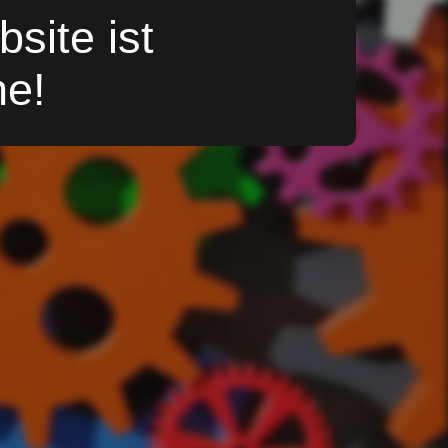
site ist
ne!